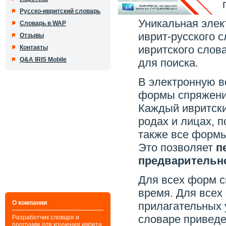
Русско-ивритский словарь
Уникальная элек
Словарь в WAP
иврит-русского с
Отзывы
ивритского слов
Контакты
Q&A IRIS Mobile
для поиска.
В электронную в
формы спряжения
Каждый ивритски
родах и лицах, 
также все формы
Это позволяет
п
предварительно
Для всех форм с
время. Для всех
О компании
прилагательных 
словаре приведе
Разработчик словаря и
программ для изучения иврита,