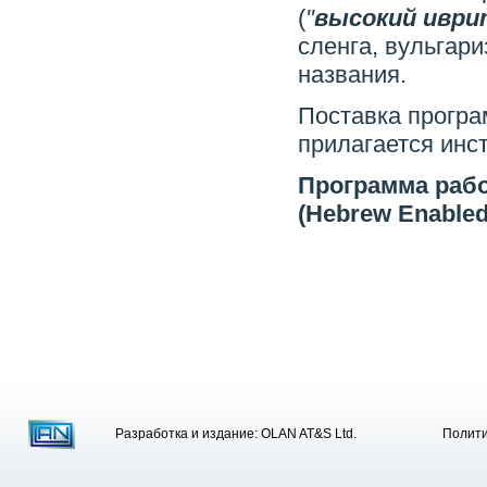
(
"
высокий иври
сленга, вульгар
названия.
Поставка програ
прилагается инс
Программа рабо
(Hebrew Enabled)
Разработка и издание: OLAN AT&S Ltd.
Полити