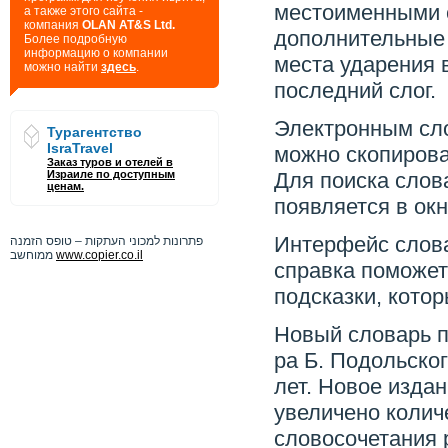
местоименными 
а также этого сайта -
компания
OLAN AT&S Ltd.
дополнительные
Более подробную
информацию о компании
места ударения в
можно найти
здесь
.
последний слог.
Электронным сло
Турагентство
IsraTravel
можно скопироват
Заказ туров и отелей в
Израиле по доступным
Для поиска слова
ценам.
появляется в окн
Интерфейс слова
פתרונות למכוני העתקות – טופס הזמנה
ממוחשב
www.copier.co.il
справка поможет
подсказки, котор
Новый словарь п
ра Б. Подольског
лет. Новое издан
увеличено колич
словосочетания 