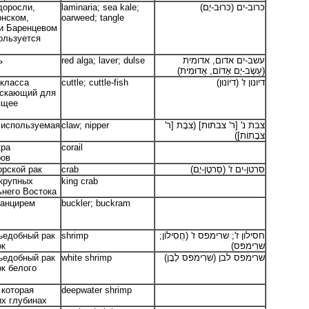
доросли,
laminaria; sea kale;
כרוב-ים (כּרוּב-יָם)
нском,
oarweed; tangle
и Баренцевом
ользуется
ь
red alga; laver; dulse
עשב-ים אדום, אדומית
(עֵשֶׂב-יָם אָדוֹם, אֲדוּמִית)
класса
cuttle; cuttle-fish
דיונון ז' (דיוֹנוּן)
ускающий для
ящее
, используемая
claw; nipper
צבת נ' [ר' צבתות] (צבָת [ר'
צבָתוֹת])
кра
corail
ров
орской рак
crab
סרטן-ים ז' (סַרטָן-יָם)
 крупных
king crab
ьнего Востока
панцирем
buckler; buckram
ъедобный рак
shrimp
חסילון ז'; שרימפס ז' (חֲסִילוֹן;
ок
שרִימפּס)
ъедобный рак
white shrimp
שרימפס לבן (שרִימפּס לָבָן)
к белого
 которая
deepwater shrimp
их глубинах