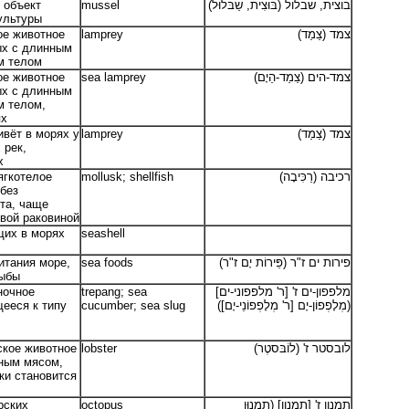
 объект
mussel
בוצית, שבלול (בּוּצִית, שַבּלוּל)
ультуры
ое животное
lamprey
צמד (צַמַד)
ых с длинным
м телом
ое животное
sea lamprey
צמד-הים (צַמַד-הַיָם)
ых с длинным
м телом,
ях
ивёт в морях у
lamprey
צמד (צַמַד)
 рек,
х
ягкотелое
mollusk; shellfish
רכיבה (רַכִּיבָה)
 без
та, чаще
овой раковиной
щих в морях
seashell
питания море,
sea foods
פירות ים ז"ר (פֵּירוֹת יָם ז"ר)
рыбы
ночное
trepang; sea
מלפפון-ים ז' [ר' מלפפוני-ים]
ееся к типу
cucumber; sea slug
(מְלָפְפוֹן-יָם [ר' מְלָפְפוֹנֵי-יָם])
ское животное
lobster
בסטר ז' (לוֹבּסטֶר)
לו
ным мясом,
ки становится
рских
octopus
תמנון ז' [תמנון] (תַמנוּן