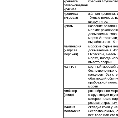
крев
е
тка
красная глубоково
глубоков
о
дная
кр
а
сная
крев
е
тка
жёлтая креветка,
тигр
о
вая
тёмные полосы, 
шкуру тигра
криль
название различн
мелких ракообраз
добываемых глав
морях Антарктики;
вырабатывают бел
ламин
а
рия
морские бурые во
(кап
у
ста
добываемые в Япо
морск
а
я)
Охотском, Белом 
морях, иногда исп
вместо спаржи
ланг
у
ст
крупный морской 
беспозвоночных с
панцирем, без кле
обитающий обычн
прибрежной полос
морей
л
о
бстер
ракообразное мор
(ом
а
р)
с хрустящим вкус
которое после вар
розовато-красным
м
а
нтия
складка кожи у н
молл
ю
ска
беспозвоночных,
все тело или его 