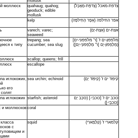
mollusk
ой моллюск
quahaug; quahog;
צדפת-מאכל (צִדפַּת-מַאֲכָל)
geoduck; edible
mollusk
kelp
אפר החילפה (אֵפֶר הַחִילפָּה)
ь
varech; varec;
אצת-ים (אַצַת-יָם)
seaweed
ночное
trepang; sea
מלפפון-ים ז' [ר' מלפפוני-ים]
ееся к типу
cucumber; sea slug
(מְלָפְפוֹן-יָם [ר' מְלָפְפוֹנֵי-יָם])
моллюск
scallop; queens; frill
оллюск
escallope
па иглокожих,
sea urchin; echinoid
קיפוד ים ז' (קִיפּוֹד יָם)
ей
ько его
х солят
ипа иглокожих
starfish; asteroid
כוכב ים ז' [כוכבי-] (כּוֹכַב יָם
[כּוֹכבֵי-])
х и моллюсков
coral
 класса
squid
קלמארי ז' (קָלָמָארִי)
юсков с
 туловищем и
цами