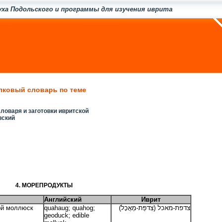
уха Подольского и программы для изучения иврита
лковый словарь по теме
ловаря и заготовки ивритской
вский
4. МОРЕПРОДУКТЫ
Английский
Иврит
ой моллюск
quahaug; quahog;
צדפת-מאכל (צִדפַּת-מַאֲכָל)
geoduck; edible