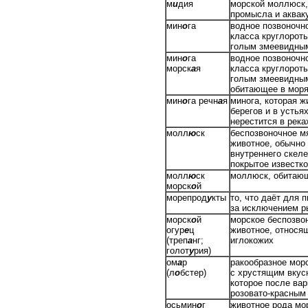
м
и
дия
морской моллюск,
промысла и аквак
мин
о
га
водное позвоночн
класса круглорот
голым змеевидны
мин
о
га
водное позвоночн
морск
а
я
класса круглорот
голым змеевидны
обитающее в мор
мин
о
га речн
а
я
минога, которая ж
берегов и в устьях
нерестится в река
молл
ю
ск
беспозвоночное м
животное, обычно
внутреннего скеле
покрытое известк
молл
ю
ск
моллюск, обитаю
морск
о
й
морепрод
у
кты
то, что даёт для 
за исключением 
морск
о
й
морское беспозво
огур
е
ц
животное, относящ
(треп
а
нг;
иглокожих
голот
у
рия)
ом
а
р
ракообразное мор
(л
о
бстер)
с хрустящим вкус
которое после вар
розовато-красным
осьмин
о
г
животное рода мо