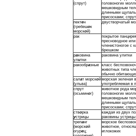
(спрут)
головоногих молл
мешковидным тел
длинными щупаль
присосками; спрут
пект
е
н
двустворчатый м
(гребеш
о
к
морск
о
й)
рак
покрытое панцире
пресноводное или
членистоногое с 
брюшком
р
а
ковина
раковина улитки
ул
и
тки
ракообр
а
зные
класс беспозвоно
животных типа чл
обычно обитающих
сал
а
т морск
о
й
морская зеленая 
(ульва)
употребляемая в 
спрут
животное рода мо
(осьмин
о
г)
головоногих молл
мешковидным тел
длинными щупаль
присосками; спрут
ств
о
рка
каждая из двух п
у
стрицы
раковины устрицы
треп
а
нг
морское беспозво
(морск
о
й
животное, относящ
огур
е
ц;
иглокожих
голот
у
рия)