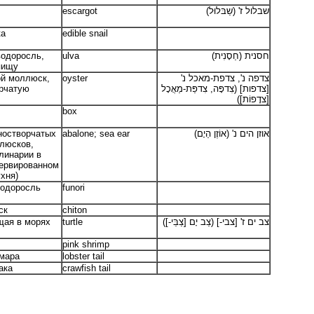
escargot
שבלול ז' (שַבּלוּל)
ка
edible snail
водоросль,
ulva
חסנית (חַסָנִית)
пищу
ой моллюск,
oyster
צדפה נ', צדפת-מאכל נ'
рчатую
[צדפות] (צִדפָּה, צִדפַּת-מַאֲכָל
[צדָפוֹת])
box
ностворчатых
abalone; sea ear
זן הים נ' (אוֹזֶן הַיָם)
או
люсков,
линарии в
ервированном
ухня)
водоросль
funori
ск
chiton
щая в морях
turtle
צב ים ז' [צבי-] (צַב יָם [צַבֵּי-])
pink shrimp
омара
lobster tail
ака
crawfish tail