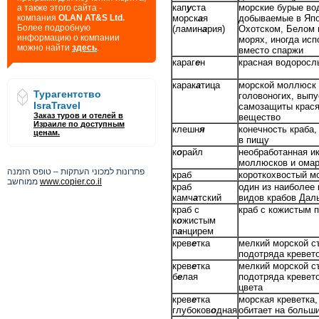
кап
у
ста
морские бурые во
а также этого сайта -
компания
OLAN AT&S Ltd.
морск
а
я
добываемые в Япо
Более подробную
(ламин
а
рия)
Охотском, Белом 
информацию о компании
морях, иногда исп
можно найти
здесь
.
вместо спаржи
караг
е
н
красная водоросл
карак
а
тица
морской моллюск 
Турагентство
головоногих, вып
IsraTravel
самозащиты крас
Заказ туров и отелей в
вещество
Израиле по доступным
клешн
я
конечность краба
ценам.
в пищу
к
о
райл
необработанная и
моллюсков и ома
פתרונות למכוני העתקות – טופס הזמנה
краб
короткохвостый м
ממוחשב
www.copier.co.il
краб
один из наиболее
камч
а
тский
видов крабов Дал
краб с
краб с кожистым 
к
о
жистым
п
а
нцирем
крев
е
тка
мелкий морской с
подотряда кревет
крев
е
тка
мелкий морской с
б
е
лая
подотряда кревето
цвета
крев
е
тка
морская креветка,
глубоков
о
дная
обитает на больш