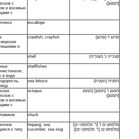
юсков с
[תמָנוּן])
ом и восемью
цами с
оллюск
escallope
м
crawfish; crayfish
סרטן ז' (סַרטָן)
 морское
клешнями и
shell
קונכייה נ' (קוּנכִייָה)
чных
shellfishes
енистоногих,
 в воде
водоросль,
sea lettuce
חסנית (חַסָנִית)
пищу
рских
octopus
תמנון ז' [תמנון] (תַמנוּן
юсков с
[תמָנוּן])
ом и восемью
цами с
оловинок
shuck
ночное
trepang; sea
מלפפון-ים ז' [ר' מלפפוני-ים]
ееся к типу
cucumber; sea slug
(מְלָפְפוֹן-יָם [ר' מְלָפְפוֹנֵי-יָם])