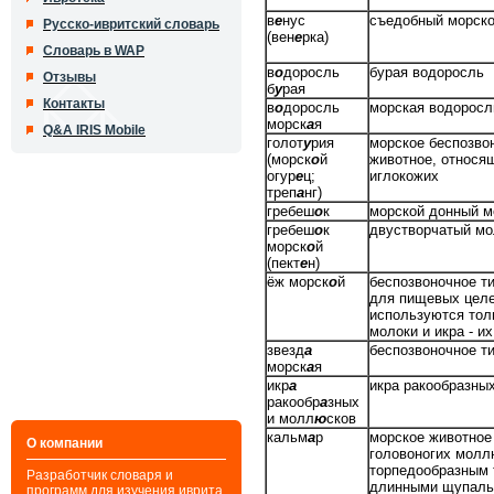
в
е
нус
съедобный морск
Русско-ивритский словарь
(вен
е
рка)
Словарь в WAP
в
о
доросль
бурая водоросль
Отзывы
б
у
рая
Контакты
в
о
доросль
морская водоросл
морск
а
я
Q&A IRIS Mobile
голот
у
рия
морское беспозво
(морск
о
й
животное, относящ
огур
е
ц;
иглокожих
треп
а
нг)
гребеш
о
к
морской донный 
гребеш
о
к
двустворчатый м
морск
о
й
(пект
е
н)
ёж морск
о
й
беспозвоночное ти
для пищевых цел
используются тол
молоки и икра - и
звезд
а
беспозвоночное т
морск
а
я
икр
а
икра ракообразны
ракообр
а
зных
и молл
ю
сков
кальм
а
р
морское животное
О компании
головоногих молл
торпедообразным
Разработчик словаря и
длинными щупаль
программ для изучения иврита,