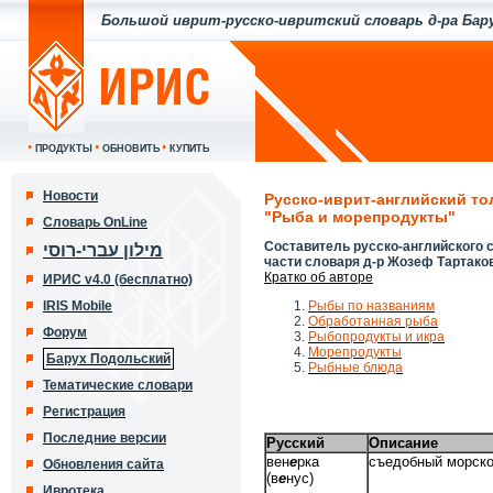
Большой иврит-русско-ивритский словарь д-ра Бар
ПРОДУКТЫ
ОБНОВИТЬ
КУПИТЬ
Новости
Русско-иврит-английский то
"Рыба и морепродукты"
Словарь OnLine
Составитель русско-английского с
מילון עברי-רוסי
части словаря д-р Жозеф Тартако
Кратко об авторе
ИРИС v4.0 (бесплатно)
IRIS Mobile
Рыбы по названиям
Обработанная рыба
Форум
Рыбопродукты и икра
Морепродукты
Барух Подольский
Рыбные блюда
Тематические словари
Регистрация
Последние версии
Русский
Описание
вен
е
рка
съедобный морск
Обновления сайта
(в
е
нус)
Ивротека