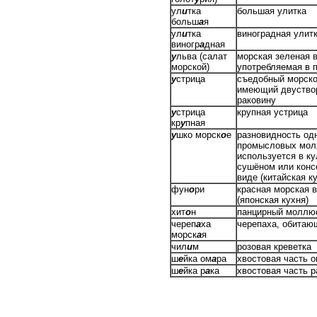
ул
и
тка
большая улитка
больш
а
я
ул
и
тка
виноградная улит
виногр
а
дная
у
льва (салат
морская зеленая 
морской)
употребляемая в 
у
стрица
съедобный морск
имеющий двуство
раковину
у
стрица
крупная устрица
кр
у
пная
у
шко морск
о
е
разновидность од
промысловых мол
используется в ку
сушёном или конс
виде (китайская к
фун
о
ри
красная морская 
(японская кухня)
хит
о
н
панцирный моллю
череп
а
ха
черепаха, обитаю
морск
а
я
чил
и
м
розовая креветка
ш
е
йка ом
а
ра
хвостовая часть 
ш
е
йка р
а
ка
хвостовая часть р