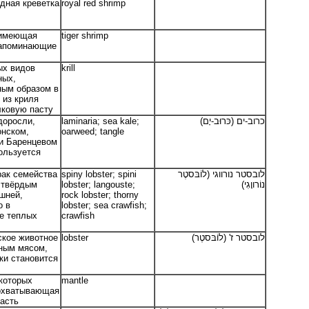
дная креветка
royal red shrimp
 имеющая
tiger shrimp
напоминающие
ых видов
krill
ных,
ным образом в
 из криля
ковую пасту
доросли,
laminaria; sea kale;
כרוב-ים (כּרוּב-יָם)
нском,
oarweed; tangle
и Баренцевом
ользуется
рак семейства
spiny lobster; spini
בסטר נורווגי (לוֹבּסטֶר
לו
 твёрдым
lobster; langouste;
נוֹרווָגִי)
шней,
rock lobster; thorny
о в
lobster; sea crawfish;
е теплых
crawfish
ское животное
lobster
בסטר ז' (לוֹבּסטֶר)
לו
ным мясом,
ки становится
екоторых
mantle
 охватывающая
часть