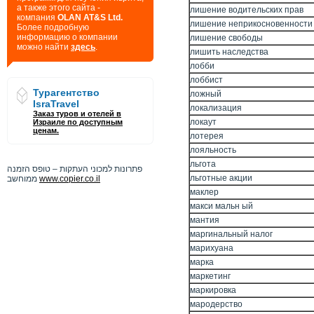
а также этого сайта -
лишение водительских прав
компания
OLAN AT&S Ltd.
лишение неприкосновенности
Более подробную
информацию о компании
лишение свободы
можно найти
здесь
.
лишить наследства
лобби
лоббист
Турагентство
ложный
IsraTravel
локализация
Заказ туров и отелей в
локаут
Израиле по доступным
ценам.
лотерея
лояльность
льгота
פתרונות למכוני העתקות – טופס הזמנה
льготные акции
ממוחשב
www.copier.co.il
маклер
макси мальн ый
мантия
маргинальный налог
марихуана
марка
маркетинг
маркировка
мародерство