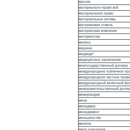
массив
материально-право вой
материальное право
материальные активы
материковая отмель
материнская компания
материнство
мачеха
машина
медведи"
медицинское заключение
межгосударственный договор
международное публичное пр
международное частное прав
международный валютный фо
межправительственный догов
меморандум
мена
менеджер
менеджмент
меньшинство
меняла
мера наказания