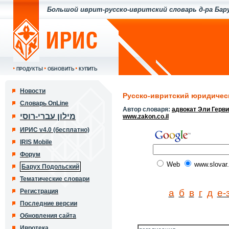
Большой иврит-русско-ивритский словарь д-ра Бар
ПРОДУКТЫ
ОБНОВИТЬ
КУПИТЬ
Новости
Русско-ивритский юридичес
Словарь OnLine
Автор словаря:
адвокат Эли Герв
מילון עברי-רוסי
www.zakon.co.il
ИРИС v4.0 (бесплатно)
IRIS Mobile
Форум
Web
www.slovar.
Барух Подольский
Тематические словари
Регистрация
а
б
в
г
д
е-
Последние версии
Обновления сайта
Ивротека