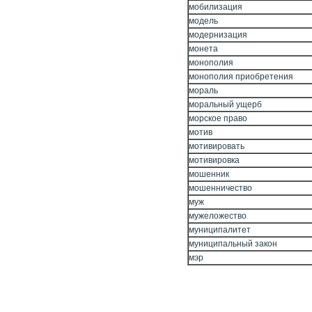
мобилизация
модель
модернизация
монета
монополия
монополия приобретения
мораль
моральный ущерб
морское право
мотив
мотивировать
мотивировка
мошенник
мошенничество
муж
мужеложество
муниципалитет
муниципальный закон
мэр