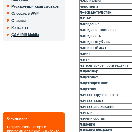
легализация
Русско-ивритский словарь
легальный
лжесвидетельство
Словарь в WAP
лизинг
Отзывы
ликвидация
Контакты
ликвидация компании
Q&A IRIS Mobile
ликвидность
ликвидные убытки
ликвидный долг
лимит
листинг
литературное произведение
лицензиар
лицензиат
лицензирование
лицензия
личное поручительство
личное право
личное страхование
личный
О компании
личный состав
лишение
Разработчик словаря и
лишение владения
программ для изучения иврита,